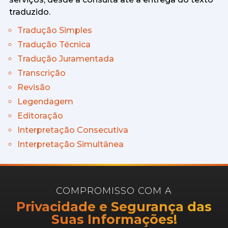
traduzido.
Tradução Simples
Tradução Técnica
Tradução Juramentada
Transcrição
Revisão
Legendagem
Editoração
Interpretação Consecutiva
Interpretação Simultânea
COMPROMISSO COM A
Privacidade e Segurança das
Suas Informações!