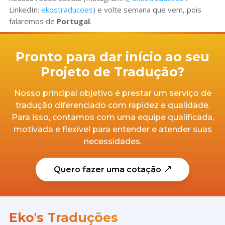
LinkedIn:
ekostraducoes
) e volte semana que vem, pois
falaremos de
Portugal
.
Pronto para dar início ao seu
Projeto de Tradução?
Nosso principal objetivo é prestar um serviço de
tradução diferenciado com rapidez e qualidade.
Para isso, contamos com uma equipe qualificada,
motivada e flexível para entender e atender suas
necessidades.
Quero fazer uma cotação
Eko's Traduções