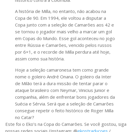
histórico contra a Colômbia.
A história de Milla, no entanto, não acabou na
Copa de 90. Em 1994, ele voltou a disputar a
Copa junto com a seleção de Camarões aos 42 e
se tornou o jogador mais velho a marcar um gol
em Copas do Mundo. Esse gol aconteceu no jogo
entre Rússia e Camarões, vencido pelos russos
por 6×1, e o recorde de Milla perdura até hoje,
assim como sua história.
Hoje a seleção camaronesa tem como grande
nome o goleiro André Onana. O goleiro da Inter
de Milão terá a dura missão de tentar parar o
ataque brasileiro com Neymar, Vinicius Junior e
companhia, além de enfrentar bons jogadores da
Suécia e Sérvia. Será que a seleção de Camarões
consegue repetir o feito histórico de Roger Milla
no Catar?
Este foi o Eko’s na Copa do Camarões. Se você gostou, siga
nossas redes sociais (Instagram: @
ekostraducoes
/