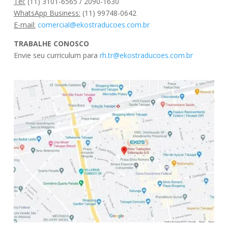
Tel:
(11) 3101-6565 / 2090-1630
WhatsApp Business:
(11) 99748-0642
E-mail:
comercial@ekostraducoes.com.br
TRABALHE CONOSCO
Envie seu curriculum para
rh.tr@ekostraducoes.com.br