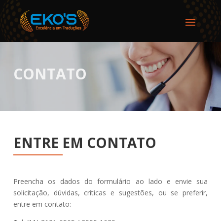
CONTATO
ENTRE EM CONTATO
Preencha os dados do formulário ao lado e envie sua
solicitação, dúvidas, críticas e sugestões, ou se preferir,
entre em contato: