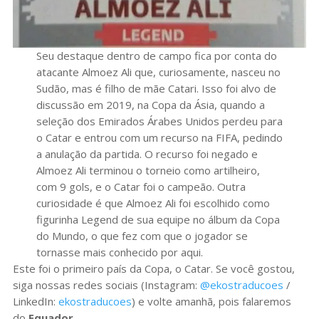
Seu destaque dentro de campo fica por conta do
atacante Almoez Ali que, curiosamente, nasceu no
Sudão, mas é filho de mãe Catari. Isso foi alvo de
discussão em 2019, na Copa da Ásia, quando a
seleção dos Emirados Árabes Unidos perdeu para
o Catar e entrou com um recurso na FIFA, pedindo
a anulação da partida. O recurso foi negado e
Almoez Ali terminou o torneio como artilheiro,
com 9 gols, e o Catar foi o campeão. Outra
curiosidade é que Almoez Ali foi escolhido como
figurinha Legend de sua equipe no álbum da Copa
do Mundo, o que fez com que o jogador se
tornasse mais conhecido por aqui.
Este foi o primeiro país da Copa, o Catar. Se você gostou,
siga nossas redes sociais (Instagram:
@ekostraducoes
/
LinkedIn:
ekostraducoes
) e volte amanhã, pois falaremos
do
Equador
.