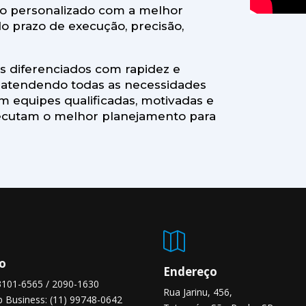
ço personalizado com a melhor
do prazo de execução, precisão,
os diferenciados com rapidez e
, atendendo todas as necessidades
m equipes qualificadas, motivadas e
executam o melhor planejamento para

o
Endereço
 3101-6565 / 2090-1630
Rua Jarinu, 456,
 Business: (11) 99748-0642