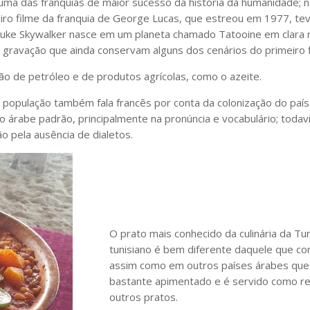
m uma das franquias de maior sucesso da história da humanidade;
ro filme da franquia de George Lucas, que estreou em 1977, tev
a Luke Skywalker nasce em um planeta chamado Tatooine em clara 
e gravação que ainda conservam alguns dos cenários do primeiro f
o de petróleo e de produtos agrícolas, como o azeite.
da população também fala francês por conta da colonização do paí
do árabe padrão, principalmente na pronúncia e vocabulário; tod
ão pela ausência de dialetos.
O prato mais conhecido da culinária da Tu
tunisiano é bem diferente daquele que con
assim como em outros países árabes que
bastante apimentado e é servido como r
outros pratos.