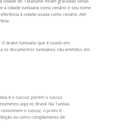
 na cidade de Tataouine foram gravadas cenas
e a cidade tunisiana como cenário e seu nome
referência à cidade usada como cenário. Até
ilme.
s. O árabe tunisiano que é usado em
avia os documentos tunisianos são emitidos em
nísia é o cuscuz; porém o cuscuz
sumimos aqui no Brasil. Na Tunísia,
 consomem o cuscuz, o prato é
efeição ou como complemento de