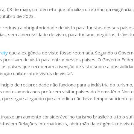
ra, 03 de maio, um decreto que oficializa o retorno da exigência
e outubro de 2023.
 retirava a obrigatoriedade de visto para turistas desses paíse
s, sem a necessidade de visto, para turismo, negócios, trânsito,
.
raty
que a exigência de visto fosse retomada. Segundo o Governo 
os precisam de visto para entrar nesses países. O Governo Federa
 os países que receberam a isenção de visto sobre a possibilidade
nção unilateral de vistos de visita”.
incípio de reciprocidade não funciona para a indústria do turism
s norte-americanos preferem visitar países do Hemisfério Norte. 
, que segue alegando que a medida não teve tempo suficiente pa
rouxe um aumento considerável no turismo brasileiro alto o suf
alistas em Relações Internacionais, abrir mão da exigência de vist