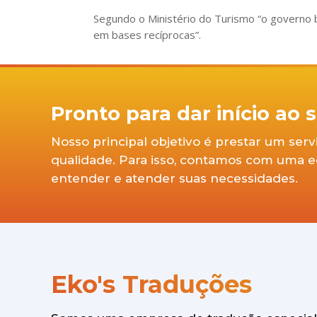
Segundo o Ministério do Turismo “o governo b
em bases recíprocas”.
Pronto para dar início ao
Nosso principal objetivo é prestar um ser
qualidade. Para isso, contamos com uma equ
entender e atender suas necessidades.
Eko's Traduções