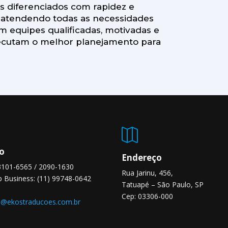
os diferenciados com rapidez e
, atendendo todas as necessidades
m equipes qualificadas, motivadas e
executam o melhor planejamento para

o
Endereço
 3101-6565 / 2090-1630
Rua Jarinu, 456,
 Business: (11) 99748-0642
Tatuapé – São Paulo, SP
Cep: 03306-000
l@ekostraducoes.com.br