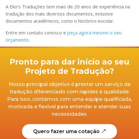
A Eko’s Traduções tem mais de 20 anos de experiência na
tradução dos mais diversos documentos, inclusive
documentos acadêmicos, como o histórico escolar.
Entre em contato conosco e
peça agora mesmo o seu
orçamento
.
Pronto para dar início ao seu
Projeto de Tradução?
Nosso principal objetivo é prestar um serviço de
tradução diferenciado com rapidez e qualidade.
Para isso, contamos com uma equipe qualificada,
motivada e flexível para entender e atender suas
necessidades.
Quero fazer uma cotação