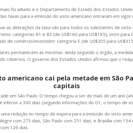
 maio foi adiado e o Departamento de Estado dos Estados Unidos
 das taxas para a emissão do visto americano entraram em vigor n
 as alterações da taxa são para todos os solicitantes de visto
rismo: categorias B1 e B2 (de US$160 para US$185), visto para tr
ado de comércio/investidor: categoria E (de US$205 para US$315
lares permanecem as mesmas. Ainda segundo o órgão, a medida é
do cobertos. O governo dos Estados Unidos afirmou que o reaju
sto americano cai pela metade em São P
capitais
metade em São Paulo. O tempo chegou a ser de mais de um ano (até
 inferior a 300 dias (segundo informações do G1, o tempo de es
m uma redução no tempo de espera para a emissão do visto ameri
legre com 273 dias, São Paulo com 251 dias, e Brasília com 154 d
com 126 dias.