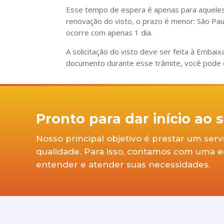
Esse tempo de espera é apenas para aqueles q
renovação do visto, o prazo é menor: São Paulo
ocorre com apenas 1 dia.
A solicitação do visto deve ser feita à Emba
documento durante esse trâmite, você pode 
Pronto para dar início ao
Nosso principal objetivo é prestar um ser
qualidade. Para isso, contamos com uma equ
entender e atender suas necessidades.