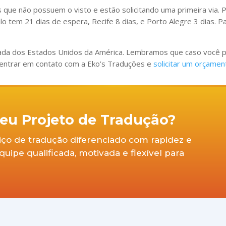
ue não possuem o visto e estão solicitando uma primeira via. P
 tem 21 dias de espera, Recife 8 dias, e Porto Alegre 3 dias. Par
ixada dos Estados Unidos da América. Lembramos que caso você pr
entrar em contato com a Eko’s Traduções e
solicitar um orçamen
 seu Projeto de Tradução?
viço de tradução diferenciado com rapidez e
ipe qualificada, motivada e flexível para