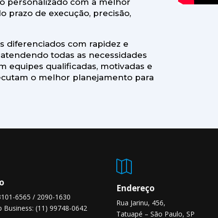
ço personalizado com a melhor
do prazo de execução, precisão,
os diferenciados com rapidez e
, atendendo todas as necessidades
m equipes qualificadas, motivadas e
executam o melhor planejamento para

o
Endereço
 3101-6565 / 2090-1630
Rua Jarinu, 456,
 Business: (11) 99748-0642
Tatuapé – São Paulo, SP