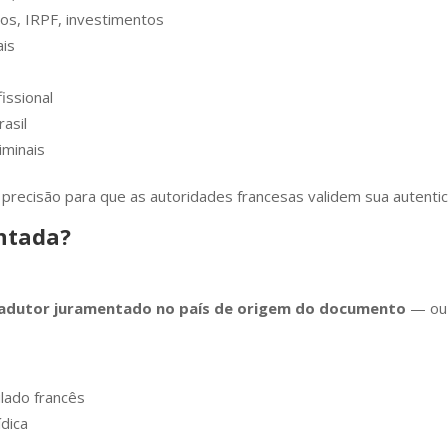
os, IRPF, investimentos
ais
issional
asil
iminais
precisão para que as autoridades francesas validem sua autentic
ntada?
radutor juramentado no país de origem do documento
— ou 
lado francês
dica