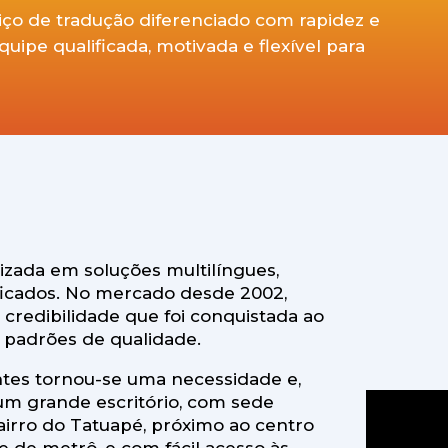
viço de tradução diferenciado com rapidez e
ipe qualificada, motivada e flexível para
zada em soluções multilíngues,
ificados. No mercado desde 2002,
credibilidade que foi conquistada ao
 padrões de qualidade.
ntes tornou-se uma necessidade e,
um grande escritório, com sede
airro do Tatuapé, próximo ao centro